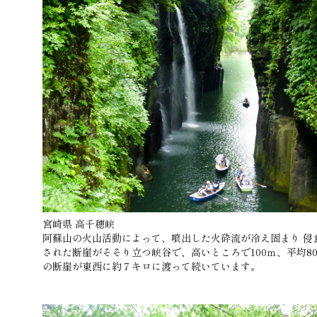
宮崎県 高千穂峡
阿蘇山の火山活動によって、噴出した火砕流が冷え固まり 侵
された断崖がそそり立つ峡谷で、高いところで100ｍ、平均8
の断崖が東西に約７キロに渡って続いています。