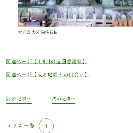
大分県 大分 臼杵石仏
関連ページ【3回目の造園感謝祭】
関連ページ【或る庭師との出会い】
前の記事へ
次の記事へ
コラム一覧