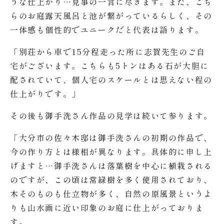
うな仕上がり…見事の一言に尽きます。また、こち
らのお庭露天風呂と池が繋がっているらしく、その
一体感も個性的でユニークだと代表は語ります。
「別荘から車で15分程走った所に志賀先生のご自
宅がございます。こちらも5トンはある石が大胆に
配されていて、個人宅のスケールとは思えない程の
仕上がりです。」
その後も御手洗さん作品の見学は続いて参ります。
「大分市の佐々木邸は御手洗さんの初期の作品で、
今の作り方とは様相が異なります。具体的に申し上
げますと…御手洗さんは落葉樹を中心に植栽される
のですが、この頃は常緑樹を多く使用されており、
木そのものも仕立物が多く、自然の原風景というよ
りも山水画に近い印象のお庭に仕上がっておりま
す。