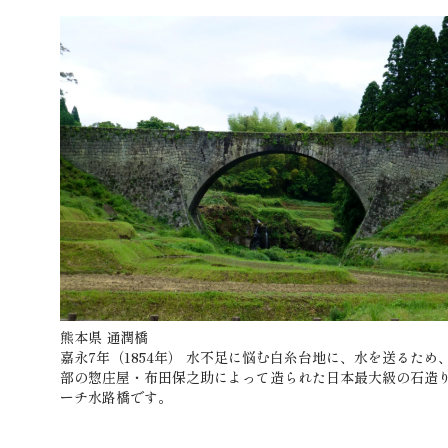
熊本県 通潤橋
嘉永7年（1854年） 水不足に悩む白糸台地に、水を送るため
部の惣庄屋・布田保之助によって造られた日本最大級の石造
ーチ水路橋です。