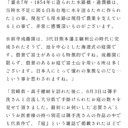
「嘉永7年・1854年に造られた水路橋・通潤橋は、
当時水不足に困る白糸台地に水を送るために作られ
たとの事。現在でも用水路は現役で農業を支えてい
るとの事で、非常に感慨深いものがございます。
水前寺成趣園は、3代目熊本藩主綱利公の時代に完
成されたそうで、池を中心とした海遊式の庭園で
す。借景で富士があるのも特徴的ですね。成趣園に
限らず、借景のあるお庭で富士山を用いる所は多く
ございます。日本人にとって憧れの象徴なのだな…
という事を思わされますね。」
「宮崎県・高千穂峡を訪れた後に、6月3日は御手
洗さんと合流し大分県で手掛けられたお庭の数々を
見せて頂きました。最初にお伺いした‘志賀さん’と
いうお医者様の持つ別荘は御手洗さんの作品の中で
も代表作で、『庭』という雑誌で掲載されたほどで