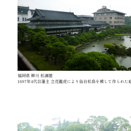
福岡県 柳川 松濤園
1697年4代目藩主 立花鑑虎により仙台松島を模して作られた