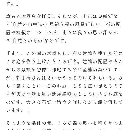
す。」
筆者もお写真を拝見しましたが、それはお庭でな
く‘自然の山中’かと見紛う程の風景でした。石の配
置や植栽の一つ一つが、まさに我々の思い浮かべ
る‘自然そのもの’なのです。
「また、この庭の素晴らしい所は建物を建てる前に
この庭を作り上げたところです。建物の配置やそこ
からの景観を想像し作庭するのは至難の業…です
が、御手洗さんはそれをやってのけておられる。さ
らに驚くことに…このお庭、とても広く見えるので
すが実はお隣と近い断崖絶壁のところにあるお庭な
のです。大きな石で土留めを施しながら滝を流して
います。」
そのような条件の元、まるで森の奥へと続くかのよ