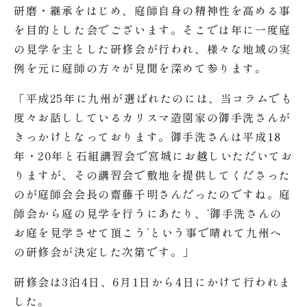
研磨・継承をはじめ、庭師自身の精神性を高める事
を目的とした会でございます。そこでは年に一度庭
の見学を主とした研修会が行われ、様々な地域の実
例を元に庭師の方々が見聞を深めて参ります。
「平成25年に九州が選ばれたのには、当コラムでも
度々お話ししているカリスマ造園家の御手洗さんが
きっかけとなっております。御手洗さんは平成18
年・20年と石組講習会で宮城にお越しいただいてお
りますが、その講習会で敷地を提供してくださった
のが庭師会会長の齋藤千明さんだったのですね。庭
師会から庭の見学を行うにあたり、‘御手洗さんの
お庭を見学させて頂こう’という事で晴れて九州へ
の研修会が決定した次第です。」
研修会は3泊4日、6月1日から4日にかけて行われま
した。