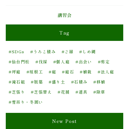
講習会
Tag
#SDGs
#うろこ積み
#ご縁
#しめ縄
#仙台門松
#伐採
#個人庭
#出会い
#剪定
#坪庭
#垣根工
#庭
#庭石
#植栽
#法人庭
#滝石組
#版築
#盛り土
#石積み
#移植
#芝張り
#芝張替え
#花展
#道具
#除草
#雪吊り・冬囲い
New Post