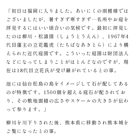
「初日は福岡に入りました。あいにくの雨模様では
ございましたが、暑すぎず寒すぎず…名所やお庭を
拝見するにはいい頃合いの気候です。最初に拝見し
たのは柳川・松濤園（しょうとうえん）、1967年4
代目藩主の立花鑑虎（たちばなあきとら）により構
えられた近代庭園です。こういった庭園は財団法人
などになってしまうことがほとんどなのですが、現
在は18代目立花氏が受け継がれているとの事。
池には仙台松島の島をイメージして石が配してある
のが特徴です。1500個を超える庭石が配されてお
り、その敷地面積の広さやスケールの大きさが伝わ
って参ります。」
柳川を川下りされた後、熊本県に移動され熊本城を
ご覧になったとの事。