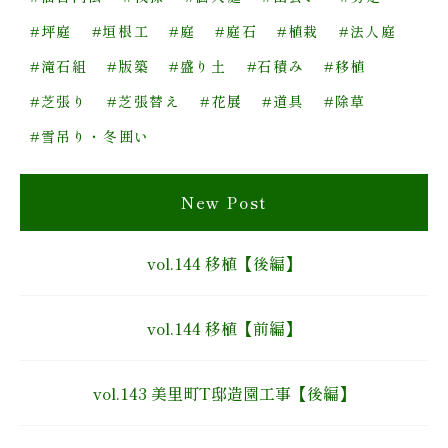
#坪庭
#垣根工
#庭
#庭石
#植栽
#法人庭
#滝石組
#版築
#盛り土
#石積み
#移植
#芝張り
#芝張替え
#花展
#道具
#除草
#雪吊り・冬囲い
New Post
vol.144 移植【後編】
vol.144 移植【前編】
vol.143 美里町T邸造園工事【後編】