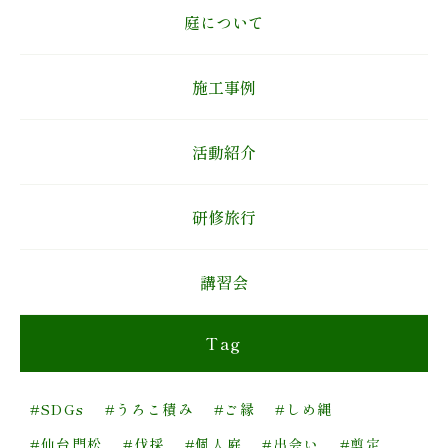
庭について
施工事例
活動紹介
研修旅行
講習会
Tag
#SDGs
#うろこ積み
#ご縁
#しめ縄
#仙台門松
#伐採
#個人庭
#出会い
#剪定