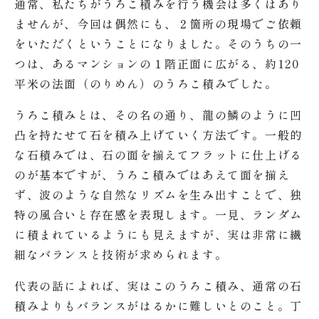
通常、私たちがうろこ積みを行う機会は多くはあり
ませんが、今回は偶然にも、２箇所の現場でご依頼
をいただくということになりました。そのうちの一
つは、あるマンションの１階正面に広がる、約120
平米の法面（のりめん）のうろこ積みでした。
うろこ積みとは、その名の通り、龍の鱗のように凹
凸を持たせて石を積み上げていく方法です。一般的
な石積みでは、石の面を揃えてフラットに仕上げる
のが基本ですが、うろこ積みではあえて面を揃え
ず、波のような自然なリズムを生み出すことで、独
特の風合いと存在感を表現します。一見、ランダム
に積まれているようにも見えますが、実は非常に繊
細なバランスと技術が求められます。
代表の話によれば、実はこのうろこ積み、通常の石
積みよりもバランスがはるかに難しいとのこと。丁