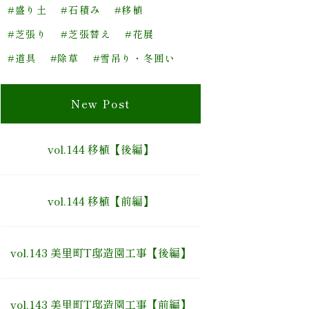
#盛り土
#石積み
#移植
#芝張り
#芝張替え
#花展
#道具
#除草
#雪吊り・冬囲い
New Post
vol.144 移植【後編】
vol.144 移植【前編】
vol.143 美里町T邸造園工事【後編】
vol.143 美里町T邸造園工事【前編】