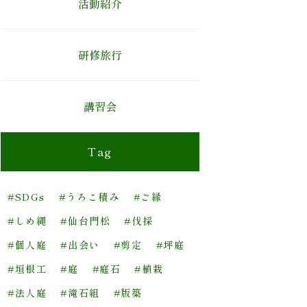
活動紹介
研修旅行
講習会
Tag
#SDGs
#うろこ積み
#ご縁
#しめ縄
#仙台門松
#伐採
#個人庭
#出会い
#剪定
#坪庭
#垣根工
#庭
#庭石
#植栽
#法人庭
#滝石組
#版築