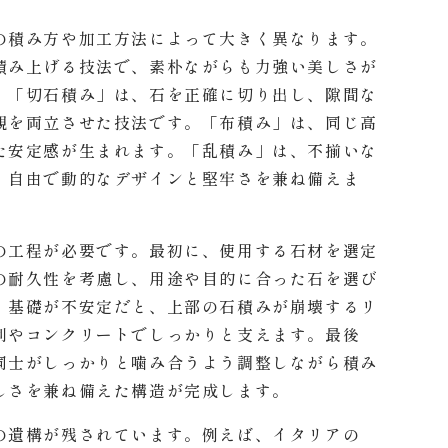
の積み方や加工方法によって大きく異なります。
積み上げる技法で、素朴ながらも力強い美しさが
。「切石積み」は、石を正確に切り出し、隙間な
観を両立させた技法です。「布積み」は、同じ高
た安定感が生まれます。「乱積み」は、不揃いな
、自由で動的なデザインと堅牢さを兼ね備えま
の工程が必要です。最初に、使用する石材を選定
の耐久性を考慮し、用途や目的に合った石を選び
。基礎が不安定だと、上部の石積みが崩壊するリ
利やコンクリートでしっかりと支えます。最後
同士がしっかりと噛み合うよう調整しながら積み
しさを兼ね備えた構造が完成します。
の遺構が残されています。例えば、イタリアの