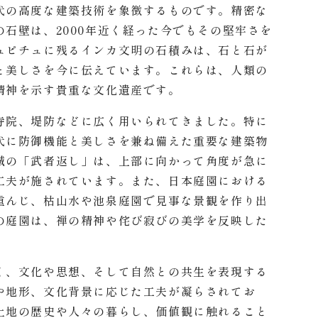
代の高度な建築技術を象徴するものです。精密な
石壁は、2000年近く経った今でもその堅牢さを
ュピチュに残るインカ文明の石積みは、石と石が
と美しさを今に伝えています。これらは、人類の
精神を示す貴重な文化遺産です。
寺院、堤防などに広く用いられてきました。特に
代に防御機能と美しさを兼ね備えた重要な建築物
城の「武者返し」は、上部に向かって角度が急に
工夫が施されています。また、日本庭園における
重んじ、枯山水や池泉庭園で見事な景観を作り出
の庭園は、禅の精神や侘び寂びの美学を反映した
く、文化や思想、そして自然との共生を表現する
や地形、文化背景に応じた工夫が凝らされてお
土地の歴史や人々の暮らし、価値観に触れること